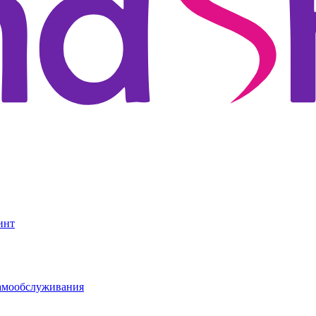
инт
амообслуживания