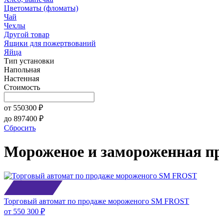
Цветоматы (фломаты)
Чай
Чехлы
Другой товар
Ящики для пожертвований
Яйца
Тип установки
Напольная
Настенная
Стоимость
от
550300
₽
до
897400
₽
Сбросить
Мороженое и замороженная п
Торговый автомат по продаже мороженого SM FROST
от
550 300 ₽