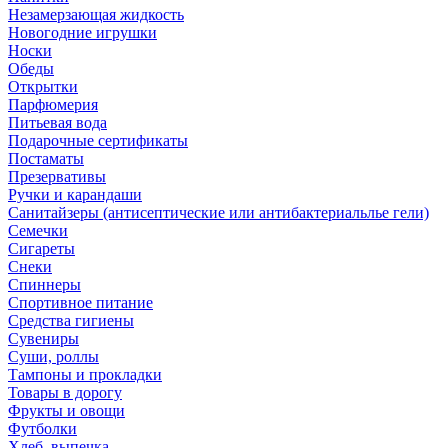
Незамерзающая жидкость
Новогодние игрушки
Носки
Обеды
Открытки
Парфюмерия
Питьевая вода
Подарочные сертификаты
Постаматы
Презервативы
Ручки и карандаши
Санитайзеры (антисептические или антибактериальлье гели)
Семечки
Сигареты
Снеки
Спиннеры
Спортивное питание
Средства гигиены
Сувениры
Суши, роллы
Тампоны и прокладки
Товары в дорогу
Фрукты и овощи
Футболки
Хлеб, выпечка