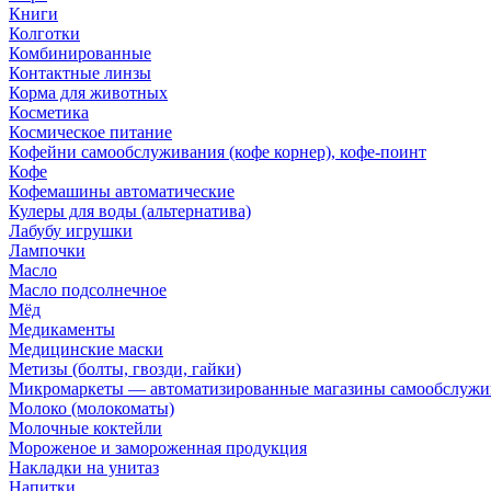
Книги
Колготки
Комбинированные
Контактные линзы
Корма для животных
Косметика
Космическое питание
Кофейни самообслуживания (кофе корнер), кофе-поинт
Кофе
Кофемашины автоматические
Кулеры для воды (альтернатива)
Лабубу игрушки
Лампочки
Масло
Масло подсолнечное
Мёд
Медикаменты
Медицинские маски
Метизы (болты, гвозди, гайки)
Микромаркеты — автоматизированные магазины самообслужи
Молоко (молокоматы)
Молочные коктейли
Мороженое и замороженная продукция
Накладки на унитаз
Напитки