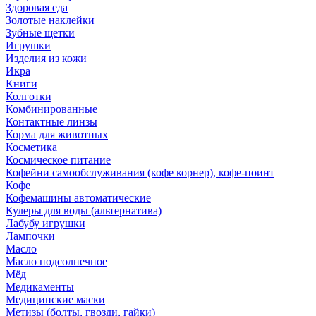
Здоровая еда
Золотые наклейки
Зубные щетки
Игрушки
Изделия из кожи
Икра
Книги
Колготки
Комбинированные
Контактные линзы
Корма для животных
Косметика
Космическое питание
Кофейни самообслуживания (кофе корнер), кофе-поинт
Кофе
Кофемашины автоматические
Кулеры для воды (альтернатива)
Лабубу игрушки
Лампочки
Масло
Масло подсолнечное
Мёд
Медикаменты
Медицинские маски
Метизы (болты, гвозди, гайки)