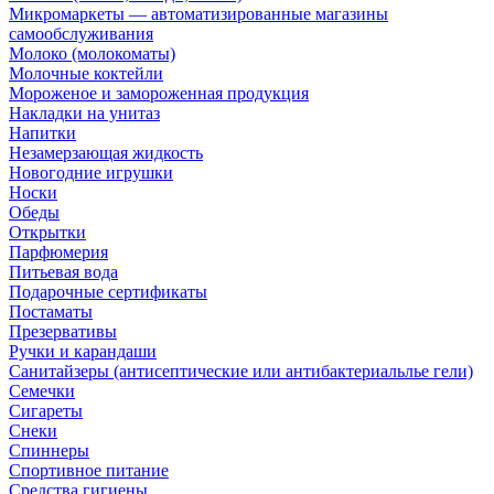
Микромаркеты — автоматизированные магазины
самообслуживания
Молоко (молокоматы)
Молочные коктейли
Мороженое и замороженная продукция
Накладки на унитаз
Напитки
Незамерзающая жидкость
Новогодние игрушки
Носки
Обеды
Открытки
Парфюмерия
Питьевая вода
Подарочные сертификаты
Постаматы
Презервативы
Ручки и карандаши
Санитайзеры (антисептические или антибактериальлье гели)
Семечки
Сигареты
Снеки
Спиннеры
Спортивное питание
Средства гигиены